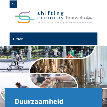
GO
NL
FR
TO
THE
MAIN
CONTENT
menu
Duurzaamheid