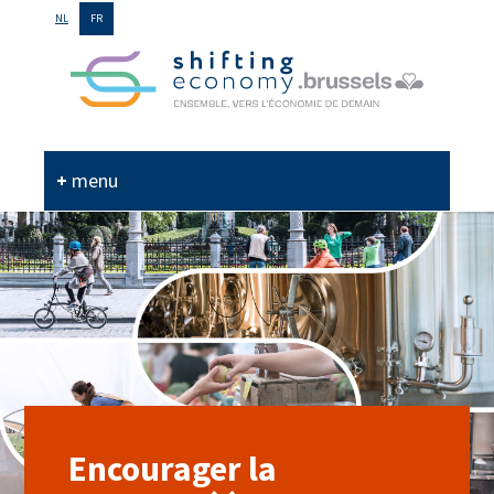
GO
NL
FR
TO
THE
MAIN
CONTENT
menu
Encourager la