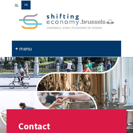
GO
NL
FR
TO
THE
MAIN
CONTENT
menu
Contact