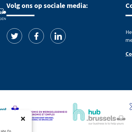
Volg ons op sociale media:
C
He
me
Co
site. En