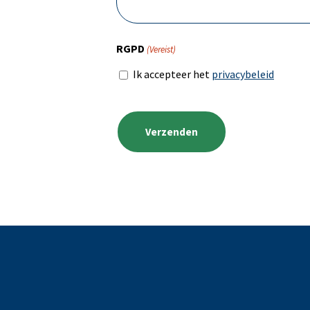
RGPD
(Vereist)
Ik accepteer het
privacybeleid
CAPTCHA