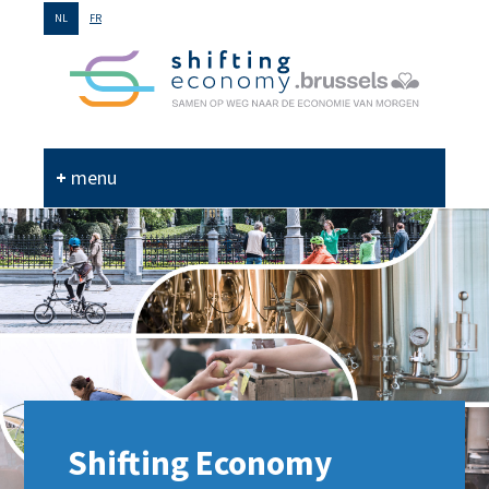
GO
NL
FR
TO
THE
MAIN
CONTENT
menu
Shifting Economy