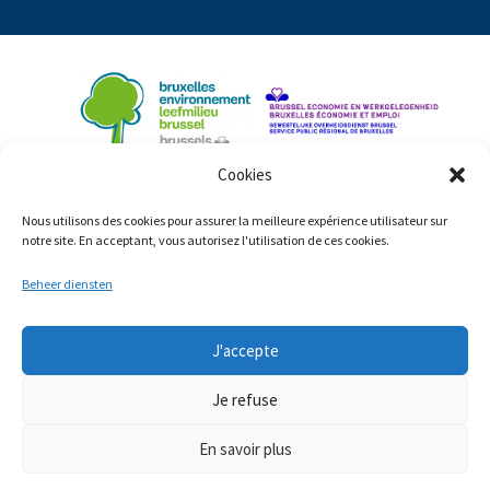
Cookies
Nous utilisons des cookies pour assurer la meilleure expérience utilisateur sur
notre site. En acceptant, vous autorisez l'utilisation de ces cookies.
Beheer diensten
J'accepte
© Copyright 2023: ShiftingEconomy.brussels
Wettelijke bepalingen
Je refuse
Toegankelijkheidsverklaring
Cookiebeleid
En savoir plus