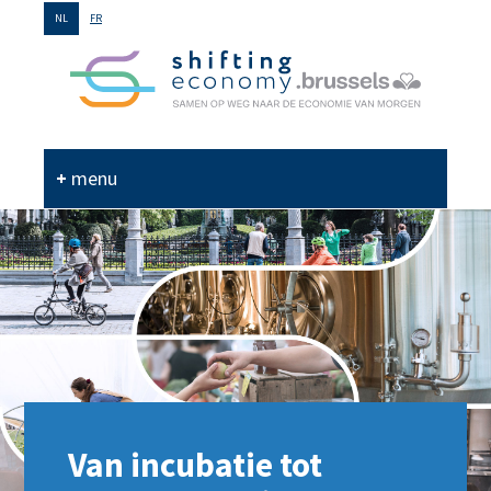
GO
NL
FR
TO
THE
MAIN
CONTENT
menu
Van incubatie tot