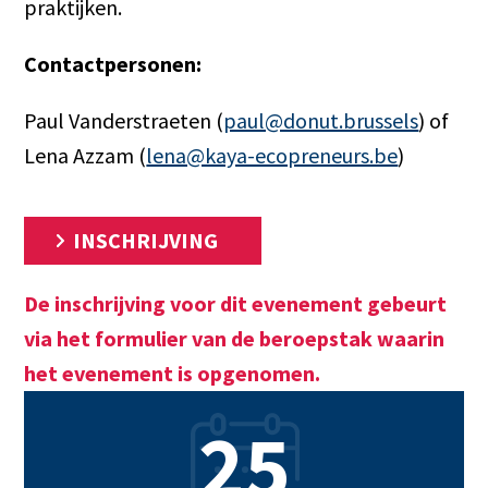
praktijken.
Contactpersonen:
Paul Vanderstraeten (
paul@donut.brussels
) of
Lena Azzam (
lena@kaya-ecopreneurs.be
)
INSCHRIJVING
De inschrijving voor dit evenement gebeurt
via het formulier van de beroepstak waarin
het evenement is opgenomen.
25