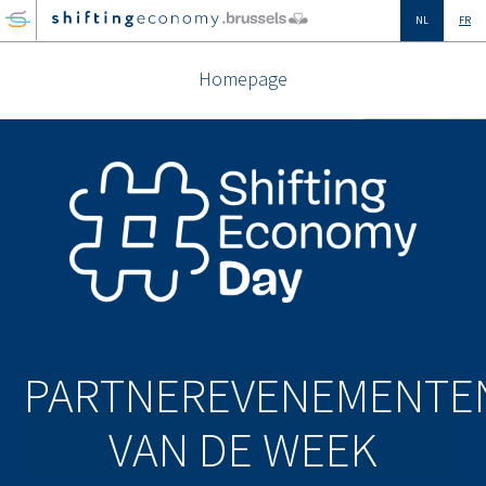
GO
NL
FR
TO
THE
Homepage
MAIN
CONTENT
PARTNEREVENEMENTE
VAN DE WEEK