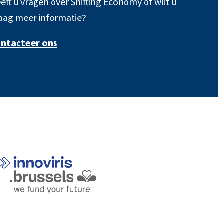
eft u vragen over Shifting Economy of wilt u
aag meer informatie?
ntacteer ons