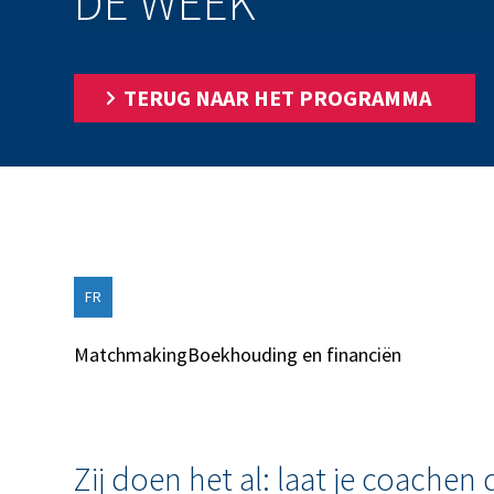
DE WEEK
TERUG NAAR HET PROGRAMMA
FR
Matchmaking
Boekhouding en financiën
Zij doen het al: laat je coache