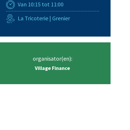
Van 10:15 tot 11:00
La Tricoterie | Grenier
organisator(en):
Village Finance