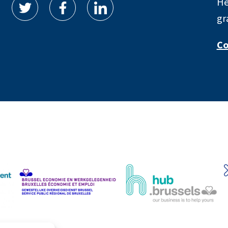
He
gr
Co