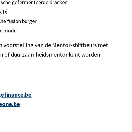
lische gefermenteerde dranken
café
che fusion burger
ide mode
 voorstelling van de Mentor-shiftbeurs met
jgen of duurzaamheidsmentor kunt worden
gefinance.be
eone.be