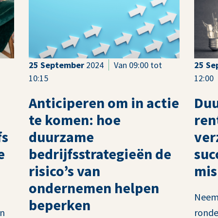
25
September
2024
Van 09:00 tot
25
Se
10:15
12:00
Anticiperen om in actie
Duu
te komen: hoe
ren
fs
duurzame
ver
e
bedrijfsstrategieën de
suc
risico’s van
mis
ondernemen helpen
Neem 
beperken
en
ronde