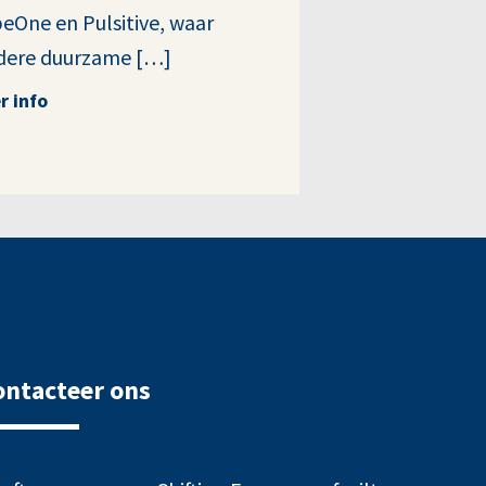
eOne en Pulsitive, waar
dere duurzame […]
r info
ontacteer ons