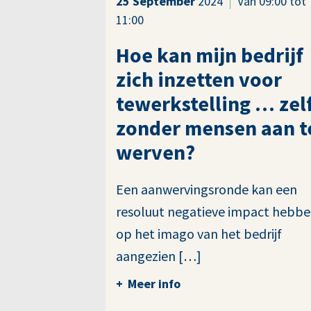
25
September
2024
Van 09:00 tot
11:00
Hoe kan mijn bedrijf
zich inzetten voor
tewerkstelling … zel
zonder mensen aan t
werven?
Een aanwervingsronde kan een
resoluut negatieve impact hebb
op het imago van het bedrijf
aangezien […]
Meer info