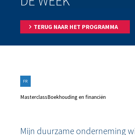
DE WEEK
TERUG NAAR HET PROGRAMMA
FR
Masterclass
Boekhouding en financiën
Mijn duurzame onderneming wi