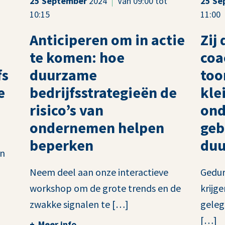
25
September
2024
Van 09:00 tot
25
Se
10:15
11:00
Anticiperen om in actie
Zij 
te komen: hoe
coa
fs
duurzame
too
e
bedrijfsstrategieën de
kle
risico’s van
ond
ondernemen helpen
geb
beperken
duu
en
Neem deel aan onze interactieve
Gedur
workshop om de grote trends en de
krijg
zwakke signalen te […]
geleg
[…]
Meer info