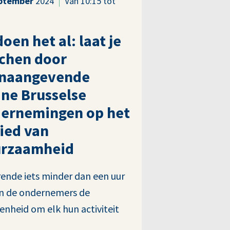
ptember
2024
Van 10:15 tot
doen het al: laat je
chen door
naangevende
ine Brusselse
ernemingen op het
ied van
rzaamheid
ende iets minder dan een uur
en de ondernemers de
enheid om elk hun activiteit