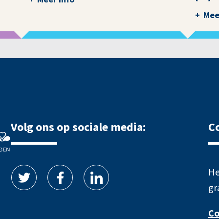
Mee
Volg ons op sociale media:
C
He
gr
Co