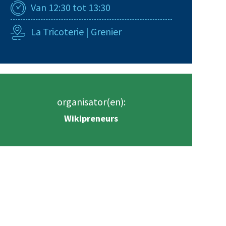
Van 12:30 tot 13:30
La Tricoterie | Grenier
organisator(en):
Wikipreneurs