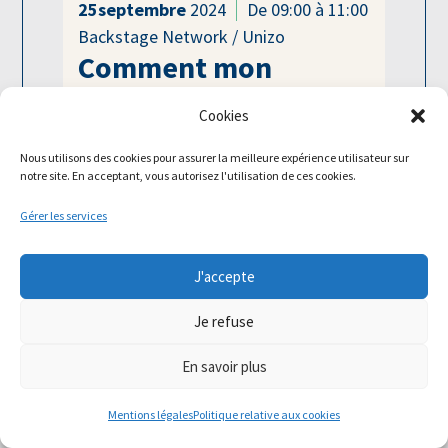
25
septembre
2024
De 09:00 à 11:00
Backstage Network / Unizo
Comment mon
entreprise peut-elle
Cookies
s’engager en faveur
Nous utilisons des cookies pour assurer la meilleure expérience utilisateur sur
de l’insertion des
notre site. En acceptant, vous autorisez l'utilisation de ces cookies.
chercheurs
Gérer les services
d’emploi… même
sans recruter ?
J'accepte
Je refuse
Un épisode de recrutement peut
avoir un impact résolument
En savoir plus
négatif sur l’image de l’entreprise
Mentions légales
Politique relative aux cookies
puisque […]