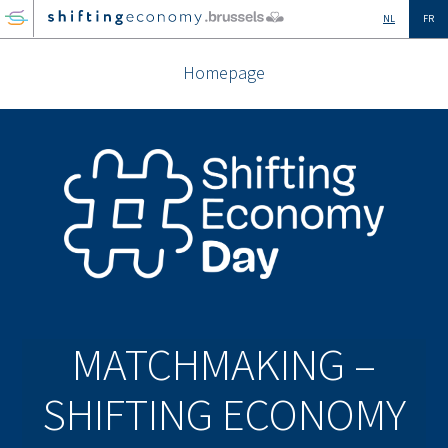
GO
NL
FR
TO
THE
Homepage
MAIN
CONTENT
MATCHMAKING –
SHIFTING ECONOMY