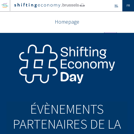
GO
NL
FR
TO
THE
Homepage
MAIN
CONTENT
ÉVÈNEMENTS
PARTENAIRES DE LA