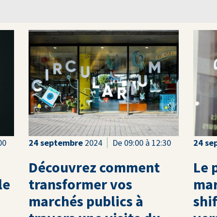
00
24
septembre
2024
De 09:00 à 12:30
24
se
Découvrez comment
Le 
le
transformer vos
mar
marchés publics à
shi