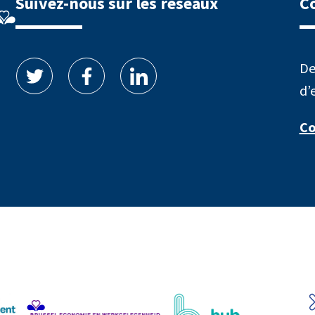
Suivez-nous sur les réseaux
C
De
d’
Co