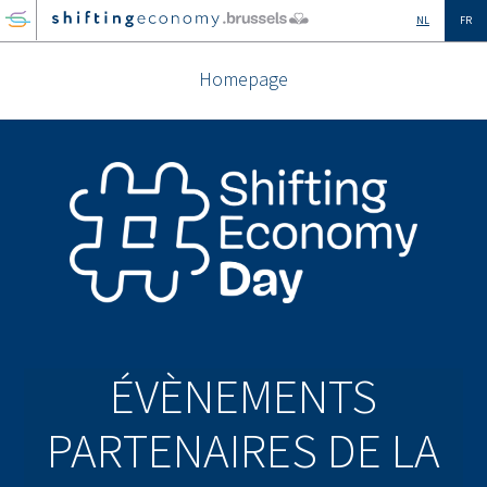
GO
NL
FR
TO
THE
Homepage
MAIN
CONTENT
ÉVÈNEMENTS
PARTENAIRES DE LA