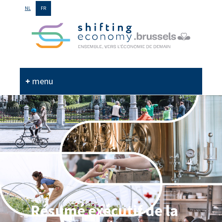
GO
NL
FR
TO
THE
MAIN
CONTENT
menu
Résumé exécutif de la