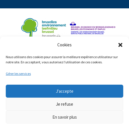
Cookies
Nous utilisons des cookies pour assurer la meilleure expérience utilisateur sur
notre site. En acceptant, vous autorisez l'utilisation de ces cookies.
Gérer les services
J'accepte
© Copyright 2023: ShiftingEconomy.brussels
Mentions légales
Déclaration d’accessibilité
Je refuse
Cookies
En savoir plus