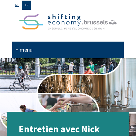
GO
NL
FR
TO
THE
MAIN
CONTENT
menu
Entretien avec Nick