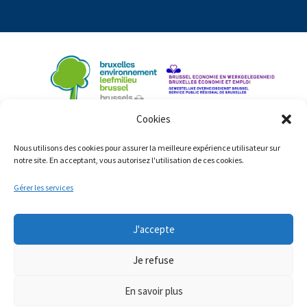
Cookies
Nous utilisons des cookies pour assurer la meilleure expérience utilisateur sur
notre site. En acceptant, vous autorisez l'utilisation de ces cookies.
Gérer les services
J'accepte
© Copyright 2023: ShiftingEconomy.brussels
Mentions légales
Déclaration d’accessibilité
Je refuse
Cookies
En savoir plus