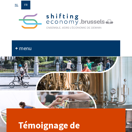
GO
NL
FR
TO
THE
MAIN
CONTENT
menu
Témoignage de