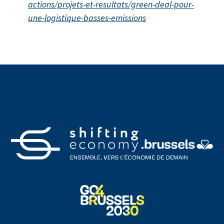
actions/projets-et-resultats/green-deal-pour-
une-logistique-basses-emissions