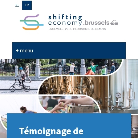
GO
NL
FR
TO
THE
MAIN
CONTENT
menu
Témoignage de