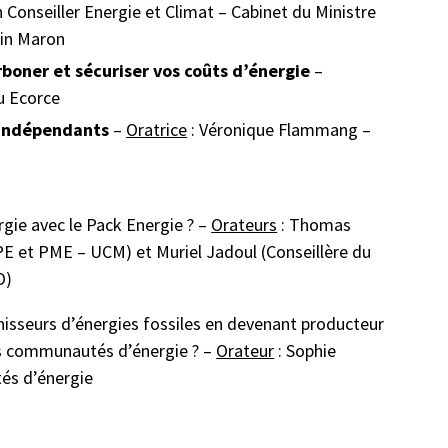
 Conseiller Energie et Climat – Cabinet du Ministre
ain Maron
oner et sécuriser vos coûts d’énergie
–
u Ecorce
s indépendants
–
Oratrice
: Véronique Flammang –
ie avec le Pack Energie ? –
Orateurs
: Thomas
TPE et PME – UCM) et Muriel Jadoul (Conseillère du
O)
sseurs d’énergies fossiles en devenant producteur
es communautés d’énergie ? –
Orateur
: Sophie
és d’énergie