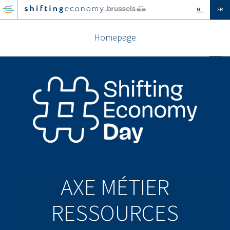
GO
NL
FR
TO
THE
Homepage
MAIN
CONTENT
AXE MÉTIER
RESSOURCES