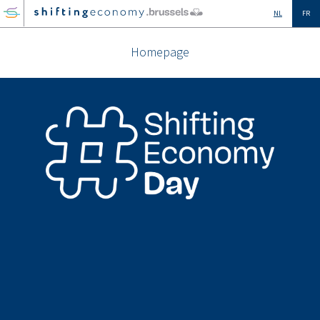
GO
NL
FR
TO
THE
Homepage
MAIN
CONTENT