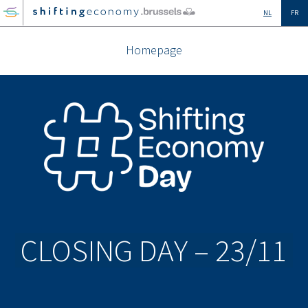
GO
NL
FR
TO
THE
Homepage
MAIN
CONTENT
CLOSING DAY – 23/11