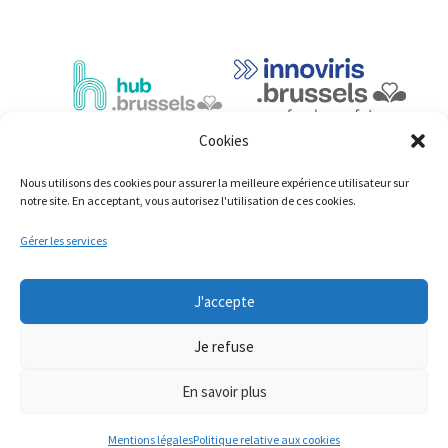
Cookies
Nous utilisons des cookies pour assurer la meilleure expérience utilisateur sur
notre site. En acceptant, vous autorisez l'utilisation de ces cookies.
Gérer les services
© Copyright 2023: ShiftingEconomy.brussels
J'accepte
Mentions légales
Déclaration d’accessibilité
Je refuse
Cookies
En savoir plus
Mentions légales
Politique relative aux cookies